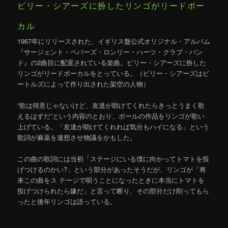
ビリー・シアーズに扮したリンゴがリードボー
カル
1967年にリリースされた、イギリス盤公式オリジナル・アルバム
『サージェント・ペパーズ・ロンリー・ハーツ・クラブ・バン
ド』の2曲目に配置されている楽曲。ビリー・シアーズに扮した
リンゴがリードボーカルをとっている。（ビリー・シアーズはビ
ートルズによって作り出された架空の人物）
“歌は得意じゃないけど、友達が助けてくれたらきっとうまく歌
えるはずだ”という内容のとおり、ポールの作品をリンゴが歌い
上げている。「友達が助けてくれれば気分もハイになる」という
歌詞が麻薬を連想させ物議をかもした。
この曲の歌詞には当初「ステージにいる僕に向かってトマトを投
げつけるのかい?」という部分があったそうだが、リンゴが「将
来この曲をス テージで唄うことになったときに本当にトマトを
投げつけられたら嫌だ」と言って断り、その部分だけ削ってもら
ったと後年リンゴは語っている。