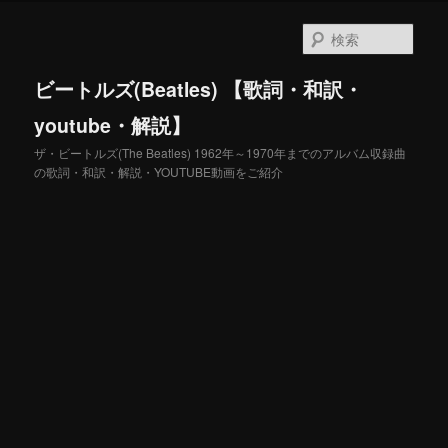
メ
サ
イ
ブ
検
ン
コ
索
コ
ン
ビートルズ(Beatles) 【歌詞・和訳・
ン
テ
テ
ン
youtube・解説】
ン
ツ
ザ・ビートルズ(The Beatles) 1962年～1970年までのアルバム収録曲
ツ
へ
の歌詞・和訳・解説・YOUTUBE動画をご紹介
へ
移
移
動
動