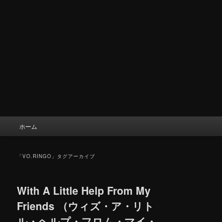
メ
ホーム
イ
ン
メ
「
VO.RINGO
」タグアーカイブ
ニ
ュ
ー
With A Little Help From My
Friends （ウィズ・ア・リト
ル・ヘルプ・フロム・マイ・