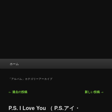
メ
ホーム
イ
ン
メ
「
アルバム
」カテゴリーアーカイブ
ニ
ュ
投
←
過去の投稿
新しい投稿
→
ー
稿
ナ
P.S. I Love You （ P.S.アイ・
ビ