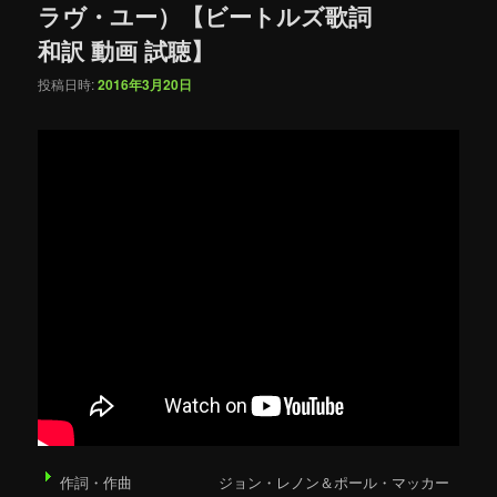
ゲ
ラヴ・ユー）【ビートルズ歌詞
ー
和訳 動画 試聴】
シ
ョ
投稿日時:
2016年3月20日
ン
作詞・作曲 ジョン・レノン＆ポール・マッカー