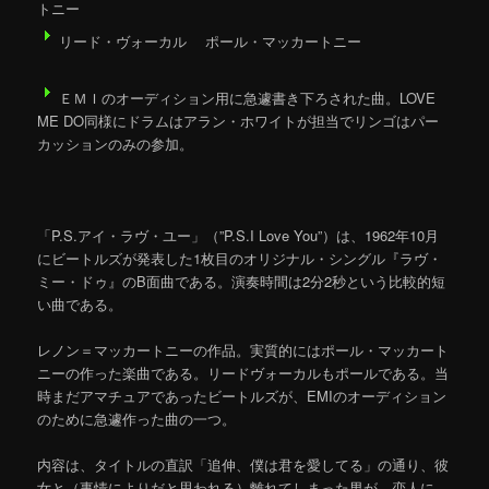
トニー
リード・ヴォーカル ポール・マッカートニー
ＥＭＩのオーディション用に急遽書き下ろされた曲。LOVE
ME DO同様にドラムはアラン・ホワイトが担当でリンゴはパー
カッションのみの参加。
「P.S.アイ・ラヴ・ユー」（”P.S.I Love You”）は、1962年10月
にビートルズが発表した1枚目のオリジナル・シングル『ラヴ・
ミー・ドゥ』のB面曲である。演奏時間は2分2秒という比較的短
い曲である。
レノン＝マッカートニーの作品。実質的にはポール・マッカート
ニーの作った楽曲である。リードヴォーカルもポールである。当
時まだアマチュアであったビートルズが、EMIのオーディション
のために急遽作った曲の一つ。
内容は、タイトルの直訳「追伸、僕は君を愛してる」の通り、彼
女と（事情によりだと思われる）離れてしまった男が、恋人に