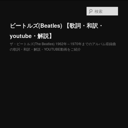
メ
サ
イ
ブ
検
ン
コ
索
コ
ン
ビートルズ(Beatles) 【歌詞・和訳・
ン
テ
テ
ン
youtube・解説】
ン
ツ
ザ・ビートルズ(The Beatles) 1962年～1970年までのアルバム収録曲
ツ
へ
の歌詞・和訳・解説・YOUTUBE動画をご紹介
へ
移
移
動
動