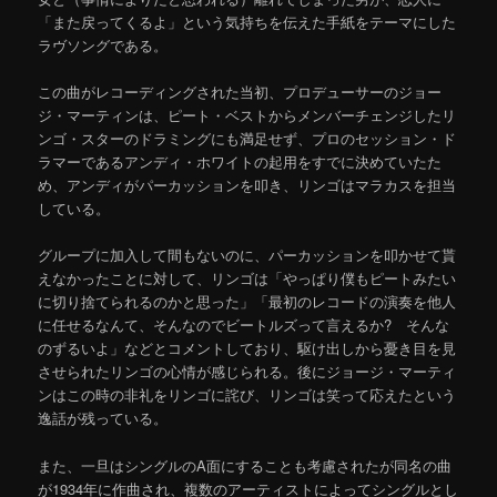
「また戻ってくるよ」という気持ちを伝えた手紙をテーマにした
ラヴソングである。
この曲がレコーディングされた当初、プロデューサーのジョー
ジ・マーティンは、ピート・ベストからメンバーチェンジしたリ
ンゴ・スターのドラミングにも満足せず、プロのセッション・ド
ラマーであるアンディ・ホワイトの起用をすでに決めていたた
め、アンディがパーカッションを叩き、リンゴはマラカスを担当
している。
グループに加入して間もないのに、パーカッションを叩かせて貰
えなかったことに対して、リンゴは「やっぱり僕もピートみたい
に切り捨てられるのかと思った」「最初のレコードの演奏を他人
に任せるなんて、そんなのでビートルズって言えるか? そんな
のずるいよ」などとコメントしており、駆け出しから憂き目を見
させられたリンゴの心情が感じられる。後にジョージ・マーティ
ンはこの時の非礼をリンゴに詫び、リンゴは笑って応えたという
逸話が残っている。
また、一旦はシングルのA面にすることも考慮されたが同名の曲
が1934年に作曲され、複数のアーティストによってシングルとし