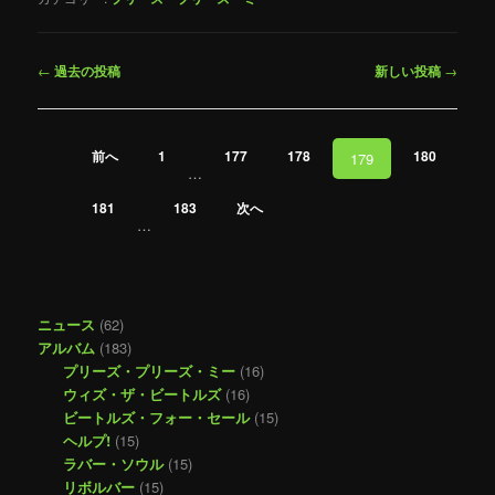
投
←
過去の投稿
新しい投稿
→
稿
ナ
ビ
投
前へ
1
177
178
180
179
ゲ
稿
…
ー
ナ
シ
181
183
次へ
ビ
…
ョ
ゲ
ン
ー
シ
ョ
ニュース
(62)
ン
アルバム
(183)
プリーズ・プリーズ・ミー
(16)
ウィズ・ザ・ビートルズ
(16)
ビートルズ・フォー・セール
(15)
ヘルプ!
(15)
ラバー・ソウル
(15)
リボルバー
(15)