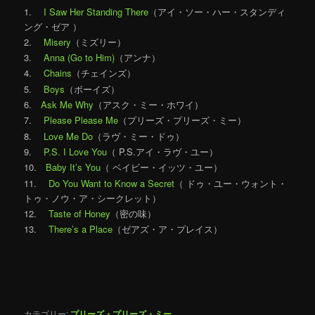
1.
I Saw Her Standing There
（アイ・ソー・ハー・スタンディ
ング・ゼア ）
2.
Misery
（ミズリー）
3.
Anna (Go to Him)
（アンナ）
4.
Chains
（チェインズ）
5.
Boys
（ボーイズ）
6.
Ask Me Why
（アスク・ミー・ホワイ）
7.
Please Please Me
（プリーズ・プリーズ・ミー）
8.
Love Me Do
（ラヴ・ミー・ドゥ）
9.
P.S. I Love You
（ P.S.アイ・ラヴ・ユー）
10.
Baby It’s You
（ ベイビー・イッツ・ユー）
11.
Do You Want to Know a Secret
（ ドゥ・ユー・ウォント・
トゥ・ノウ・ア・シークレット）
12.
Taste of Honey
（密の味）
13.
There’s a Place
（ゼアズ・ア・プレイス）
カテゴリー:
プリーズ・プリーズ・ミー