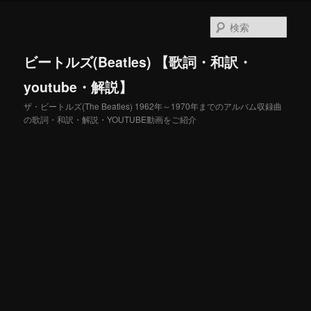
メ
イ
検
ン
索
コ
ビートルズ(Beatles) 【歌詞・和訳・
ン
テ
youtube・解説】
ン
ザ・ビートルズ(The Beatles) 1962年～1970年までのアルバム収録曲
ツ
の歌詞・和訳・解説・YOUTUBE動画をご紹介
へ
移
動