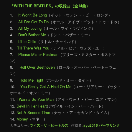
「WITH THE BEATLES」の収録曲（全14曲）
1.
It Won’t Be Long
（イット・ウォント・ビー・ロング）
2.
All I’ve Got To Do
（オール・アイヴ・ゴット・トゥ・ドゥ）
3.
All My Loving
（オール・マイ・ラヴィング）
4.
Don’t Bother Me
（ドント・バザー・ミー）
5.
Little Child
（リトル・チャイルド）
6.
Till There Was You
（ティル・ゼア・ウォズ・ユー）
7.
Please Mister Postman
（プリーズ・ミスター・ポストマ
ン）
8.
Roll Over Beethoven
（ロール・オーバー・ベートーヴェ
ン）
9.
Hold Me Tight
（ホールド・ミー・タイト）
10.
You Really Got A Hold On Me
（ユー・リアリー・ゴッタ・
ホールド・オン・ミー）
11.
I Wanna Be Your Man
（アイ・ウォナ・ビー・ユア・マン）
12.
Devil In Her Heart
(デヴィル・イン・ハー・ハート）
13.
Not A Second Time
（ナット・ア・セカンド・タイム）
14.
Money
（マネー）
カテゴリー:
ウィズ・ザ・ビートルズ
作成者:
ayu2016
パーマリンク