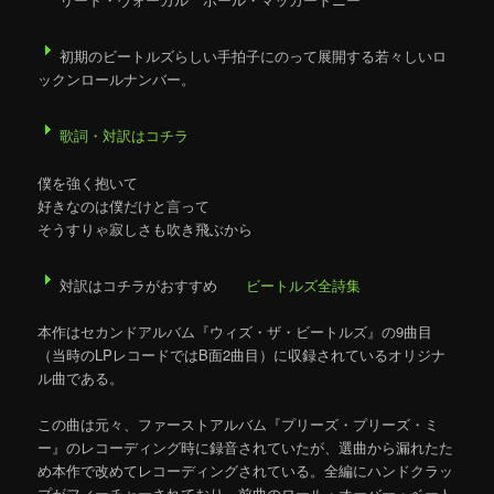
初期のビートルズらしい手拍子にのって展開する若々しいロ
ックンロールナンバー。
歌詞・対訳はコチラ
僕を強く抱いて
好きなのは僕だけと言って
そうすりゃ寂しさも吹き飛ぶから
対訳はコチラがおすすめ
ビートルズ全詩集
本作はセカンドアルバム『ウィズ・ザ・ビートルズ』の9曲目
（当時のLPレコードではB面2曲目）に収録されているオリジナ
ル曲である。
この曲は元々、ファーストアルバム『プリーズ・プリーズ・ミ
ー』のレコーディング時に録音されていたが、選曲から漏れたた
め本作で改めてレコーディングされている。全編にハンドクラッ
プがフィーチャーされており、前曲のロール・オーバー・ベート