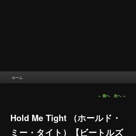
メ
ホーム
イ
ン
メ
投
←
前へ
次へ
→
ニ
稿
ュ
ナ
ー
ビ
Hold Me Tight （ホールド・
ゲ
ー
ミー・タイト）【ビートルズ
シ