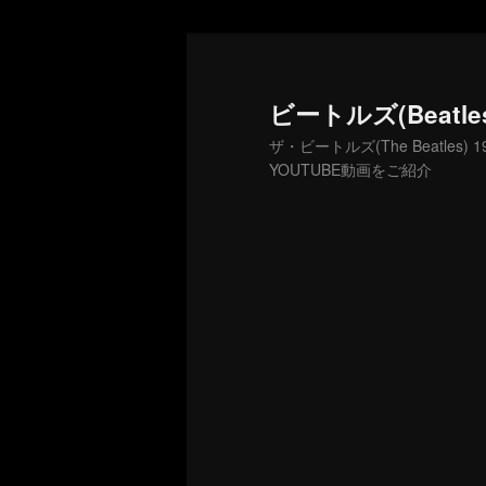
メ
イ
ン
ビートルズ(Beatl
コ
ザ・ビートルズ(The Beatle
ン
YOUTUBE動画をご紹介
テ
ン
ツ
へ
移
動