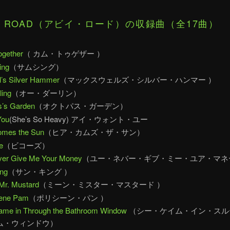
EY ROAD（アビイ・ロード）の収録曲（全17曲）
gether
（ カム・トゥゲザー ）
ing
（サムシング）
’s Silver Hammer
（マックスウェルズ・シルバー・ハンマー ）
ling
（オー・ダーリン）
s’s Garden
（オクトパス・ガーデン）
You
(She’s So Heavy) アイ・ウォント・ユー
omes the Sun
（ヒア・カムズ・ザ・サン）
e
（ビコーズ）
ver Give Me Your Money
（ユー・ネバー・ギブ・ミー・ユア・マネ
ing
（サン・キング ）
Mr. Mustard
（ミーン・ミスター・マスタード ）
hene Pam
（ポリシーン・パン ）
ame in Through the Bathroom Window
（シー・ケイム・イン・スル
ム・ウィンドウ）