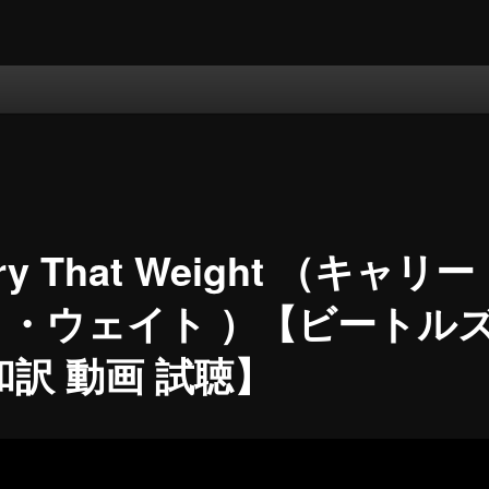
rry That Weight （キャリ
ト・ウェイト ）【ビートル
和訳 動画 試聴】