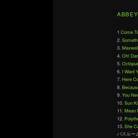
ABB
1.
Come To
2.
Someth
3.
Maxwell
4.
Oh! Dar
5.
Octopu
6.
I Want 
7.
Here C
8.
Becaus
9.
You Ne
10.
Sun K
11.
Mean 
12.
Polyt
13.
She C
バスルー