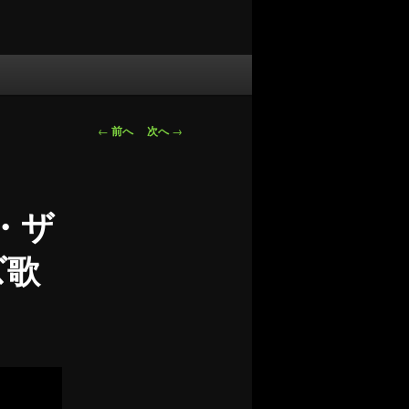
投
←
前へ
次へ
→
稿
ナ
ビ
ー・ザ
ゲ
ー
ズ歌
シ
ョ
ン