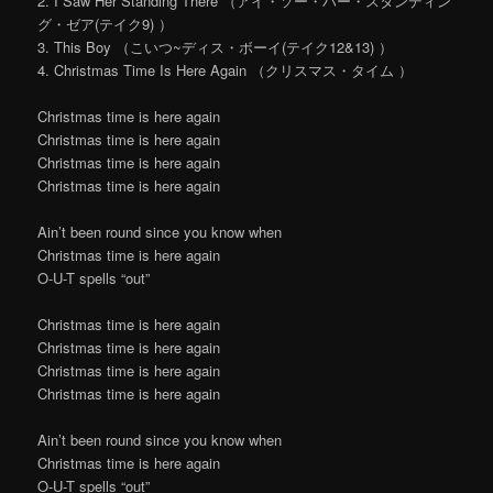
2. I Saw Her Standing There （アイ・ソー・ハー・スタンディン
グ・ゼア(テイク9) ）
3. This Boy （こいつ~ディス・ボーイ(テイク12&13) ）
4. Christmas Time Is Here Again （クリスマス・タイム ）
Christmas time is here again
Christmas time is here again
Christmas time is here again
Christmas time is here again
Ain’t been round since you know when
Christmas time is here again
O-U-T spells “out”
Christmas time is here again
Christmas time is here again
Christmas time is here again
Christmas time is here again
Ain’t been round since you know when
Christmas time is here again
O-U-T spells “out”