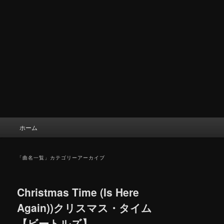
メ
ホーム
イ
ン
メ
「
曲名一覧
」カテゴリーアーカイブ
ニ
ュ
ー
Christmas Time (Is Here
Again))クリスマス・タイム
【ビートルズ】