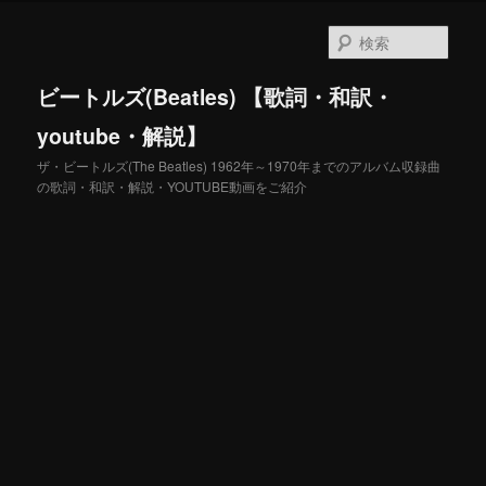
メ
サ
イ
ブ
検
ン
コ
索
コ
ン
ビートルズ(Beatles) 【歌詞・和訳・
ン
テ
テ
ン
youtube・解説】
ン
ツ
ザ・ビートルズ(The Beatles) 1962年～1970年までのアルバム収録曲
ツ
へ
の歌詞・和訳・解説・YOUTUBE動画をご紹介
へ
移
移
動
動