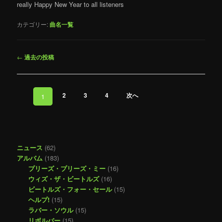
really Happy New Year to all listeners
カテゴリー:
曲名一覧
投
←
過去の投稿
稿
ナ
ビ
投
2
3
4
次へ
1
ゲ
稿
ー
ナ
シ
ビ
ョ
ゲ
ン
ー
ニュース
(62)
シ
アルバム
(183)
ョ
プリーズ・プリーズ・ミー
(16)
ン
ウィズ・ザ・ビートルズ
(16)
ビートルズ・フォー・セール
(15)
ヘルプ!
(15)
ラバー・ソウル
(15)
リボルバー
(15)