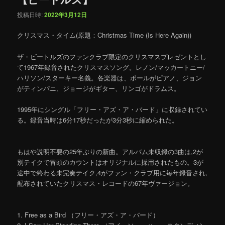
投稿日時:
2022年3月12日
クリスマス・タイム(原題：Christmas Time (Is Here Again))
ザ・ビートルズのファンクラブ限定のクリスマスプレゼントとし
て1967年録音されたクリスマスソング。レノン/マッカートニー/
ハリソン/スターキー名義。各楽器は、ポールがピアノ、ジョン
がティンパニ、ジョージがギター、リンゴがドラムス。
1995年にシングル「フリー・アズ・ア・バード」に収録されてい
る。録音当時は6分17秒だったが3分3秒に縮められた。
もはや説明不要の25年ぶりの新曲。アルバム未収録の3曲は,2が
別テイクで冒頭のカウントはオリジナルに採用されたもの。3が
途中で終わる未完奏テイク,4がファン・クラブ用に毎年録音され,
配布されていたクリスマス・レコードの67年ヴァージョン。
1. Free as a Bird （フリー・アズ・ア・バード）