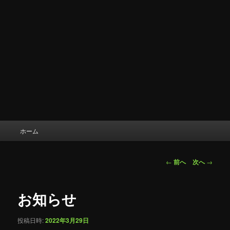
メ
ホーム
イ
ン
メ
投
←
前へ
次へ
→
ニ
稿
ュ
ナ
ー
ビ
お知らせ
ゲ
ー
投稿日時:
2022年3月29日
シ