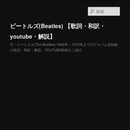
メ
イ
検
ン
索
コ
ビートルズ(Beatles) 【歌詞・和訳・
ン
テ
youtube・解説】
ン
ザ・ビートルズ(The Beatles) 1962年～1970年までのアルバム収録曲
ツ
の歌詞・和訳・解説・YOUTUBE動画をご紹介
へ
移
動